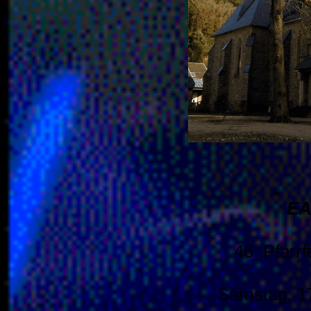
EA
46. Pfarr
Samstag, 17