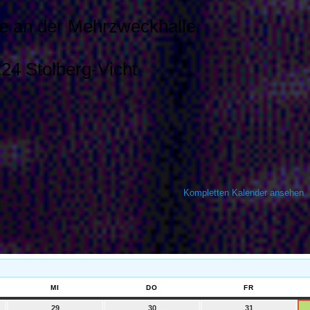
 an der Mehrzweckhalle,
24 Stolberg-Vicht
Kompletten Kalender ansehen
G
MI
MITTWOCH
DO
DONNERSTAG
FR
FREITAG
29
29.
30
30.
31
31.