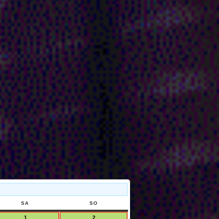
SA
SAMSTAG
SO
SONNTAG
1
1.
2
2.