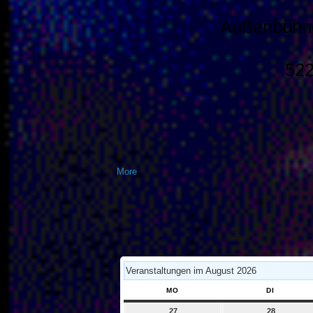
Außenbühne
522
about
More
{title}
Veranstaltungen im August 2026
MO
MONTAG
DI
DIENSTA
27
27.
28
28.